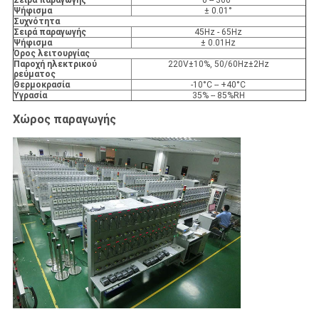
Σειρά παραγωγής
0 -- 360°
Ψήφισμα
± 0.01°
Συχνότητα
Σειρά παραγωγής
45Hz - 65Hz
Ψήφισμα
± 0.01Hz
Όρος λειτουργίας
Παροχή ηλεκτρικού
220V±10%, 50/60Hz±2Hz
ρεύματος
Θερμοκρασία
-10°C -- +40°C
Υγρασία
35% -- 85%RH
Χώρος παραγωγής