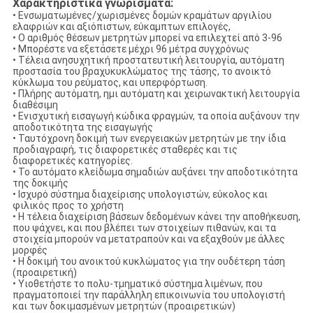
Χαρακτηριστικά γνωρίσματα:
• Ενσωματωμένες/χωρισμένες δομών κραμάτων αργιλίου
ελαφριών και αξιόπιστων, εύκαμπτων επιλογές,
• Ο αριθμός θέσεων μετρητών μπορεί να επιλεχτεί από 3-96
• Μπορέστε να εξετάσετε μέχρι 96 μέτρα συγχρόνως
• Τέλεια ανησυχητική προστατευτική λειτουργία, αυτόματη
προστασία του βραχυκυκλώματος της τάσης, το ανοικτό
κύκλωμα του ρεύματος, και υπερφόρτωση.
• Πλήρης αυτόματη, ημι αυτόματη και χειρωνακτική λειτουργία
διαθέσιμη
• Ενισχυτική εισαγωγή κώδικα φραγμών, τα οποία αυξάνουν την
αποδοτικότητα της εισαγωγής
• Ταυτόχρονη δοκιμή των ενεργειακών μετρητών με την ίδια
προδιαγραφή, τις διαφορετικές σταθερές και τις
διαφορετικές κατηγορίες.
• Το αυτόματο κλείδωμα σημαδιών αυξάνει την αποδοτικότητα
της δοκιμής
• Ισχυρό σύστημα διαχείρισης υπολογιστών, εύκολος και
φιλικός προς το χρήστη
• Η τέλεια διαχείριση βάσεων δεδομένων κάνει την αποθήκευση,
που ψάχνει, και που βλέπει των στοιχείων πιθανών, και τα
στοιχεία μπορούν να μετατραπούν και να εξαχθούν με άλλες
μορφές
• Η δοκιμή του ανοικτού κυκλώματος για την ουδέτερη τάση
(προαιρετική)
• Υιοθετήστε το πολυ-τμηματικό σύστημα λιμένων, που
πραγματοποιεί την παράλληλη επικοινωνία του υπολογιστή
και των δοκιμασμένων μετρητών (προαιρετικών)