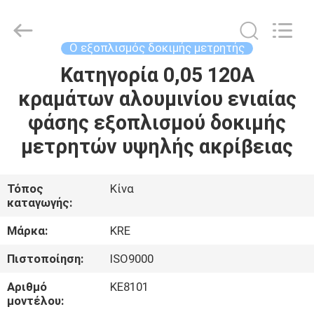
Guangzhou
Kingrise
Enterprises
Co.,
Ltd..
Ο εξοπλισμός δοκιμής μετρητής
All
Rights
Κατηγορία 0,05 120A
ΣΠΊΤΙ
Reserved.
κραμάτων αλουμινίου ενιαίας
ΠΡΟΪΌΝΤΑ
φάσης εξοπλισμού δοκιμής
μετρητών υψηλής ακρίβειας
ΠΕΡΊΠΟΥ
ΕΜΕΊΣ
Τόπος
Κίνα
καταγωγής:
ΓΎΡΟΣ
Μάρκα:
KRE
ΕΡΓΟΣΤΑΣΊΩΝ
Πιστοποίηση:
ISO9000
Αριθμό
KE8101
ΠΟΙΟΤΙΚΌΣ
μοντέλου: