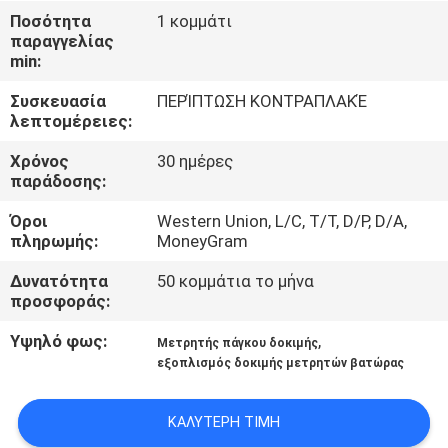
ΈΛΕΓΧΟΣ
Ποσότητα
1 κομμάτι
παραγγελίας
min:
ΜΑΣ
Συσκευασία
ΠΕΡΊΠΤΩΣΗ ΚΟΝΤΡΑΠΛΑΚΈ
ΕΛΆΤΕ
λεπτομέρειες:
ΣΕ
Χρόνος
30 ημέρες
ΕΠΑΦΉ
παράδοσης:
ΜΕ
Όροι
Western Union, L/C, T/T, D/P, D/A,
πληρωμής:
MoneyGram
ΖΗΤΉΣΤΕ
Δυνατότητα
50 κομμάτια το μήνα
προσφοράς:
ΈΝΑ
ΑΠΌΣΠΑΣΜΑ
Υψηλό φως:
,
Μετρητής πάγκου δοκιμής
εξοπλισμός δοκιμής μετρητών βατώρας
SITEMAP
ΚΑΛΎΤΕΡΗ ΤΙΜΉ