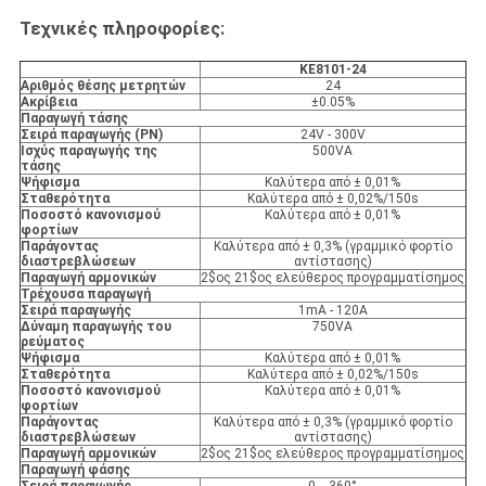
Τεχνικές πληροφορίες:
KE8101-24
Αριθμός θέσης μετρητών
24
Ακρίβεια
±0.05%
Παραγωγή τάσης
Σειρά παραγωγής (PN)
24V - 300V
Ισχύς παραγωγής της
500VA
τάσης
Ψήφισμα
Καλύτερα από ± 0,01%
Σταθερότητα
Καλύτερα από ± 0,02%/150s
Ποσοστό κανονισμού
Καλύτερα από ± 0,01%
φορτίων
Παράγοντας
Καλύτερα από ± 0,3% (γραμμικό φορτίο
διαστρεβλώσεων
αντίστασης)
Παραγωγή αρμονικών
2$ος 21$ος ελεύθερος προγραμματίσημος
Τρέχουσα παραγωγή
Σειρά παραγωγής
1mA - 120A
Δύναμη παραγωγής του
750VA
ρεύματος
Ψήφισμα
Καλύτερα από ± 0,01%
Σταθερότητα
Καλύτερα από ± 0,02%/150s
Ποσοστό κανονισμού
Καλύτερα από ± 0,01%
φορτίων
Παράγοντας
Καλύτερα από ± 0,3% (γραμμικό φορτίο
διαστρεβλώσεων
αντίστασης)
Παραγωγή αρμονικών
2$ος 21$ος ελεύθερος προγραμματίσημος
Παραγωγή φάσης