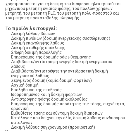
χρησιμοποιείται για τη δοκιμή του διάφορου ηλεκτρικού και
μηχανικού μετρητή ενιαίας φάσης, του πολλών χρήσεων
μετρητή, του μετρητή PLC, του μετρητή πολυ-ποσοστού και
του μετρητή προκαταβολής πληρωμής.
Το προϊόν λειτουργεί:
Δοκιμή λάθους βάσεων
Δοκιμή πινάκων (δοκιμή ενεργειακής συσσώρευσης)
Δοκιμή επανάληψης λάθους
Δοκιμή σταθερής απόκλισης
24ωρη δοκιμή παραλλαγής
Επηρεασμός της δοκιμής ράφι-θέρμανσης
Διαβιβάστε/αντίστροφη ενεργός δοκιμή ενεργειακού
λάθους
Διαβιβάστε/αντιστρέψτε την αντιδραστική δοκιμή
ενεργειακού λάθους
Σερνμένος δοκιμή (καμία δοκιμή φορτίων)
Αρχική δοκιμή
Επαλήθευση της σταθεράς
Ισορροπημένος και η δοκιμή φορτίων
Αντίστροφης φάσης δοκιμή ακολουθίας
Επηρεασμός της δοκιμής ποσότητας της τάσης, συχνότητα,
αρμονική
Εμβυθίσεις τάσης και σύντομη δοκιμή διακοπών
Κατάλογος που δείχνει την αξία, δοκιμή λάθους συνδυασμού
καταλόγων
Δοκιμή λάθους συγχρονισμού (προαιρετική)