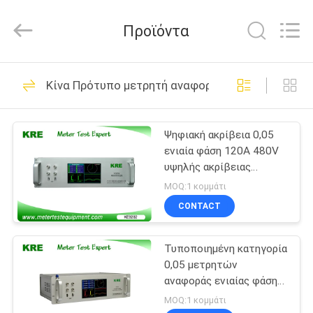
Guangzhou
Kingrise
Enterprises
Προϊόντα
Co.,
Ltd..
All
Rights
ΣΠΊΤΙ
Reserved.
10
Κίνα Πρότυπο μετρητή αναφοράς
Ο εξοπλισμός
ΠΡΟΪΌΝΤΑ
δοκιμής μετρητής
Ψηφιακή ακρίβεια 0,05
ενιαία φάση 120A 480V
ΠΕΡΊΠΟΥ
υψηλής ακρίβειας
ΕΜΕΊΣ
μετρητών αναφοράς
MOQ:1 κομμάτι
τυποποιημένη
CONTACT
6
ΓΎΡΟΣ
ο εξοπλισμός
Τυποποιημένη κατηγορία
ΕΡΓΟΣΤΑΣΊΩΝ
0,05 μετρητών
δοκιμής φορητό
αναφοράς ενιαίας φάσης
ΠΟΙΟΤΙΚΌΣ
ευρέως τρέχον κράμα
MOQ:1 κομμάτι
μετρητής