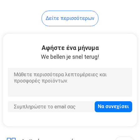
10
Δείτε περισσότερων
Πρότυπο μετρητή
αναφοράς
Αφήστε ένα μήνυμα
We bellen je snel terug!
11
Φορητός
τυποποιημένος
μετρητής
αναφοράς