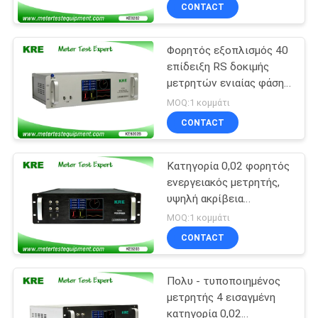
αργιλίου σειράς
ΈΛΕΓΧΟΣ
CONTACT
Φορητός εξοπλισμός 40
ΜΑΣ
10
επίδειξη RS δοκιμής
ΕΛΆΤΕ
μετρητών ενιαίας φάσης
ηλεκτρικά μετρητή
ΣΕ
χρώματος LCD Β -
MOQ:1 κομμάτι
εξοπλισμός
λιμένας 232
ΕΠΑΦΉ
CONTACT
δοκιμής
ΜΕ
Κατηγορία 0,02 φορητός
ενεργειακός μετρητής,
ΖΗΤΉΣΤΕ
υψηλή ακρίβεια
10
εξεταστικού εξοπλισμού
ΈΝΑ
MOQ:1 κομμάτι
ενεργειακών μετρητών
εξοπλισμός
CONTACT
ΑΠΌΣΠΑΣΜΑ
δοκιμής
Πολυ - τυποποιημένος
SITEMAP
ενεργειακών
μετρητής 4 εισαγμένη
κατηγορία 0,02