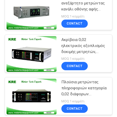
ανεξάρτητο μετρώντας
κανάλι οθόνης αφής
10
μετρητών αναφοράς
MOQ:1 κομμάτι
τυποποιημένο
εξοπλισμός
CONTACT
βαθμολόγησης
Ακρίβεια 0,02
ενεργειακών
ηλεκτρικός εξοπλισμός
δοκιμής μετρητών,
μετρητών
σύστημα χρώμα LCD
MOQ:1 κομμάτι
δοκιμής μετρητών 7
CONTACT
10
ίντσας
πηγή υψηλής
Πλούσια μετρώντας
πληροφοριών κατηγορία
δύναμης
0,02 διάφορων
διεπαφών μετρητών
MOQ:1 κομμάτι
αναφοράς τυποποιημένη
CONTACT
τριφασική