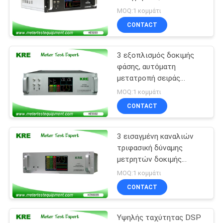
μετρητών
αναφοράς λειτουργίας
PRIVACY
MOQ:1 κομμάτι
καναλιών
CONTACT
POLICY
10
Πεδίο δοκιμών
3 εξοπλισμός δοκιμής
φάσης, αυτόματη
μετρητών ενιαίας
μετατροπή σειράς
εξοπλισμού
φάσης
MOQ:1 κομμάτι
βαθμολόγησης
CONTACT
ενεργειακών μετρητών
3 εισαγμένη καναλιών
10
τριφασική δύναμης
Τριφασικό πεδίο
μετρητών δοκιμής
εξοπλισμού μετατόπιση
MOQ:1 κομμάτι
δοκιμών μετρητών
σειράς χρώματος LCD
CONTACT
αυτόματη
Υψηλής ταχύτητας DSP