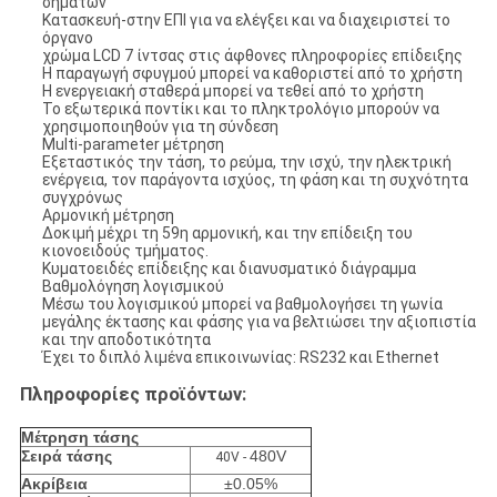
σημάτων
Κατασκευή-στην ΕΠΙ για να ελέγξει και να διαχειριστεί το
όργανο
χρώμα LCD 7 ίντσας στις άφθονες πληροφορίες επίδειξης
Η παραγωγή σφυγμού μπορεί να καθοριστεί από το χρήστη
Η ενεργειακή σταθερά μπορεί να τεθεί από το χρήστη
Το εξωτερικά ποντίκι και το πληκτρολόγιο μπορούν να
χρησιμοποιηθούν για τη σύνδεση
Multi-parameter μέτρηση
Εξεταστικός την τάση, το ρεύμα, την ισχύ, την ηλεκτρική
ενέργεια, τον παράγοντα ισχύος, τη φάση και τη συχνότητα
συγχρόνως
Αρμονική μέτρηση
Δοκιμή μέχρι τη 59η αρμονική, και την επίδειξη του
κιονοειδούς τμήματος.
Κυματοειδές επίδειξης και διανυσματικό διάγραμμα
Βαθμολόγηση λογισμικού
Μέσω του λογισμικού μπορεί να βαθμολογήσει τη γωνία
μεγάλης έκτασης και φάσης για να βελτιώσει την αξιοπιστία
και την αποδοτικότητα
Έχει το διπλό λιμένα επικοινωνίας: RS232 και Ethernet
Πληροφορίες προϊόντων:
Μέτρηση τάσης
Σειρά τάσης
480V
40V -
Ακρίβεια
±0.05%