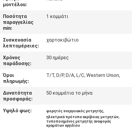
ΈΛΕΓΧΟΣ
μοντέλου:
Ποσότητα
1 κομμάτι
ΜΑΣ
παραγγελίας
min:
ΕΛΆΤΕ
Συσκευασία
χαρτοκιβώτιο
ΣΕ
λεπτομέρειες:
ΕΠΑΦΉ
Χρόνος
30 ημέρες
ΜΕ
παράδοσης:
Όροι
T/T, D/P, D/A, L/C, Western Union,
ΖΗΤΉΣΤΕ
πληρωμής:
ΈΝΑ
Δυνατότητα
50 κομμάτια το μήνα
προσφοράς:
ΑΠΌΣΠΑΣΜΑ
Υψηλό φως:
,
φορητός ενεργειακός μετρητής
,
ηλεκτρικά πρότυπα ακρίβειας μετρητών
SITEMAP
τυποποιημένος μετρητής αναφοράς
κραμάτων αργιλίου