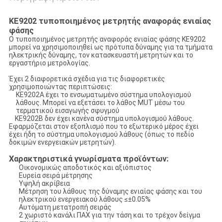
KE9202 τυποποιημένος μετρητής αναφοράς ενιαίας
φάσης
Ο τυποποιημένος μετρητής αναφοράς ενιαίας φάσης KE9202
μπορεί να χρησιμοποιηθεί ως πρότυπα δύναμης για τα τμήματα
ηλεκτρικής δύναμης, τον κατασκευαστή μετρητών και το
εργαστήριο μετρολογίας.
Έχει 2 διαφορετικά σχέδια για τις διαφορετικές
χρησιμοποιώντας περιπτώσεις:
KE9202A έχει το ενσωματωμένο σύστημα υπολογισμού
λάθους. Μπορεί να εξετάσει το λάθος MUT μέσω του
τερματικού εισαγωγής σφυγμού
KE9202B δεν έχει κανένα σύστημα υπολογισμού λάθους.
Εφαρμόζεται στον εξοπλισμό που το εξωτερικό μέρος έχει
έχει ήδη το σύστημα υπολογισμού λάθους (όπως το πεδίο
δοκιμών ενεργειακών μετρητών).
Χαρακτηριστικά γνωρίσματα προϊόντων:
Οικονομικώς αποδοτικός και αξιόπιστος
Ευρεία σειρά μέτρησης
Υψηλή ακρίβεια
Μέτρηση του λάθους της δύναμης ενιαίας φάσης και του
ηλεκτρικού ενεργειακού λάθους ≤±0.05%
Αυτόματη μετατροπή σειράς
2 χωριστό κανάλι ΠΑΧ για την τάση και το τρέχον δείγμα