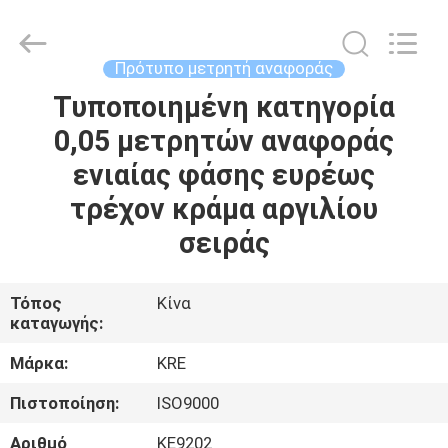
Guangzhou
Kingrise
Enterprises
Co.,
Ltd..
Πρότυπο μετρητή αναφοράς
All
Rights
Τυποποιημένη κατηγορία
ΣΠΊΤΙ
Reserved.
0,05 μετρητών αναφοράς
ΠΡΟΪΌΝΤΑ
ενιαίας φάσης ευρέως
τρέχον κράμα αργιλίου
ΠΕΡΊΠΟΥ
σειράς
ΕΜΕΊΣ
Τόπος
Κίνα
καταγωγής:
ΓΎΡΟΣ
ΕΡΓΟΣΤΑΣΊΩΝ
Μάρκα:
KRE
Πιστοποίηση:
ISO9000
ΠΟΙΟΤΙΚΌΣ
Αριθμό
KE9202