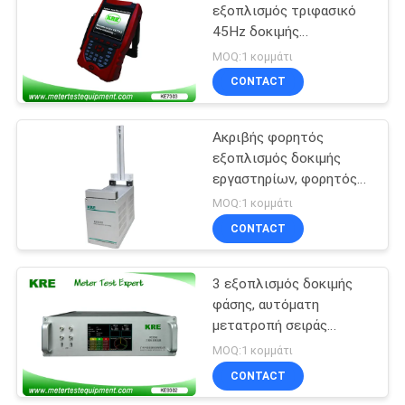
εξοπλισμός τριφασικό
45Hz δοκιμής
ενεργειακών μετρητών -
MOQ:1 κομμάτι
κατηγορία 0,1 65Hz
CONTACT
Ακριβής φορητός
εξοπλισμός δοκιμής
εργαστηρίων, φορητός
έλεγχος
MOQ:1 κομμάτι
υπολογιστών εξοπλισμού
CONTACT
δοκιμής
3 εξοπλισμός δοκιμής
φάσης, αυτόματη
μετατροπή σειράς
εξοπλισμού
MOQ:1 κομμάτι
βαθμολόγησης
CONTACT
ενεργειακών μετρητών