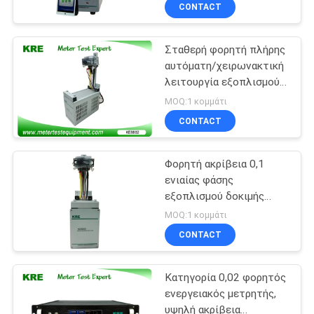
τάσης
ΈΛΕΓΧΟΣ
CONTACT
Σταθερή φορητή πλήρης
ΜΑΣ
αυτόματη/χειρωνακτική
ΕΛΆΤΕ
λειτουργία εξοπλισμού
ΣΕ
δοκιμής μετρητών
MOQ:1 κομμάτι
ΕΠΑΦΉ
CONTACT
ΜΕ
Φορητή ακρίβεια 0,1
ενιαίας φάσης
ΖΗΤΉΣΤΕ
εξοπλισμού δοκιμής
μετρητών υψηλής
ΈΝΑ
MOQ:1 κομμάτι
ακρίβειας
CONTACT
ΑΠΌΣΠΑΣΜΑ
Κατηγορία 0,02 φορητός
SITEMAP
ενεργειακός μετρητής,
υψηλή ακρίβεια