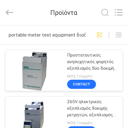
Guangzhou
Kingrise
Enterprises
Προϊόντα
Co.,
Ltd..
All
Rights
ΣΠΊΤΙ
Reserved.
portable meter test equipment διαδικτυακή κατασκευ
ΠΡΟΪΌΝΤΑ
Προστατευτικός
ανησυχητικός φορητός
ΠΕΡΊΠΟΥ
εξοπλισμός δύο δοκιμής
ΕΜΕΊΣ
μετρητών - εισαγωγή
MOQ:1 κομμάτι
σφυγμού καναλιών
CONTACT
ΓΎΡΟΣ
265V ηλεκτρικός
ΕΡΓΟΣΤΑΣΊΩΝ
εξοπλισμός δοκιμής
μετρητών, εξοπλισμός
ΠΟΙΟΤΙΚΌΣ
120A δοκιμής υψηλής
MOQ:1 κομμάτι