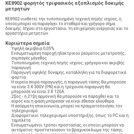
KE8902 φορητός τριφασικός εξοπλισμός δοκιμής
μετρητών
KE8902 υιοθετεί την τυποποιημένη τεχνική πηγής ισχύος, η
οποία μπορεί να παραγάγει το σταθερό και γρήγορο σήμα
δοκιμής. Ισχύει στο εργοστάσιο, τη επιχείρηση ενέργειας και το
εργαστήριο μετρητών.
Κυριώτερα σημεία:
Υψηλή ακρίβεια 0,05%
Ενσωματωμένη παροχή ηλεκτρικού ρεύματος μετατροπής,
συμπαγές μέγεθος
Τυποποιημένη τεχνική πηγής ισχύος, γρήγορα και ακριβής
παραγωγή
Παραγωγή υψηλής δύναμης, κατάλληλη για τα διαφορετικά
φορτία
Η ευρεία σειρά παραγωγής, η παραγωγή τάσης θα μπορούσε
να είναι 3 Χ 300V (PN) και η τρέχουσα παραγωγή θα
μπορούσε να είναι 3 Χ 120A
2$ος - η 21$η αρμονική θα μπορούσε να παραχθεί και το
εύρος και η φάση μπόρεσαν να είναι έθεσαν ελεύθερα
Η ασύρματη επικοινωνία, μπορεί να πραγματοποιήσει τον
τηλεχειρισμό
Διαφορετικοί τηλεχειρισμοί υποστήριξης, όπως το PC και η
ταμπλέτα
Ενσωματωμένοι τρόποι προστασίας, οι οποίοι μπορούν να
αυτόματος-προστατεύσουν το βραχυκύκλωμα της τάσης,