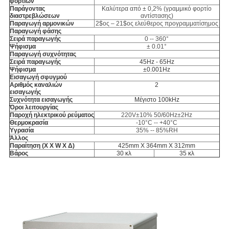
φορτίων
Παράγοντας
Καλύτερα από ± 0,2% (γραμμικό φορτίο
διαστρεβλώσεων
αντίστασης)
Παραγωγή αρμονικών
2$ος – 21$ος ελεύθερος προγραμματίσημος
Παραγωγή φάσης
Σειρά παραγωγής
0 -- 360°
Ψήφισμα
± 0.01°
Παραγωγή συχνότητας
Σειρά παραγωγής
45Hz - 65Hz
Ψήφισμα
±0.001Hz
Εισαγωγή σφυγμού
Αριθμός καναλιών
2
εισαγωγής
Συχνότητα εισαγωγής
Μέγιστο 100kHz
Όροι λειτουργίας
Παροχή ηλεκτρικού ρεύματος
220V±10% 50/60Hz±2Hz
Θερμοκρασία
-10°C -- +40°C
Υγρασία
35% -- 85%RH
Άλλος
Παραίτηση (Χ Χ W Χ Δ)
425mm X 364mm X 312mm
Βάρος
30 κλ
35 κλ