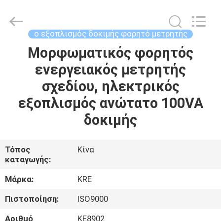
Guangzhou
Kingrise
Enterprises
Co.,
Ltd..
ο εξοπλισμός δοκιμής φορητό μετρητής
All
Rights
Μορφωματικός φορητός
ΣΠΊΤΙ
Reserved.
ενεργειακός μετρητής
ΠΡΟΪΌΝΤΑ
σχεδίου, ηλεκτρικός
εξοπλισμός ανώτατο 100VA
ΠΕΡΊΠΟΥ
δοκιμής
ΕΜΕΊΣ
Τόπος
Κίνα
καταγωγής:
ΓΎΡΟΣ
ΕΡΓΟΣΤΑΣΊΩΝ
Μάρκα:
KRE
Πιστοποίηση:
ISO9000
ΠΟΙΟΤΙΚΌΣ
Αριθμό
KE8902