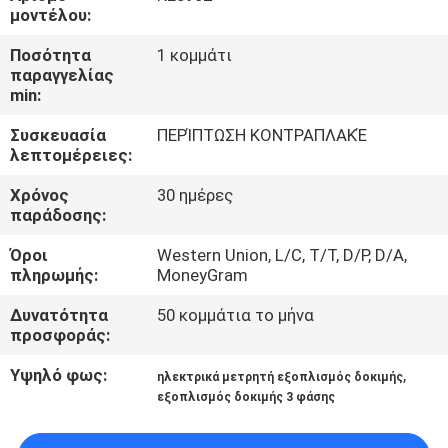
ΈΛΕΓΧΟΣ
μοντέλου:
Ποσότητα
1 κομμάτι
ΜΑΣ
παραγγελίας
min:
ΕΛΆΤΕ
Συσκευασία
ΠΕΡΊΠΤΩΣΗ ΚΟΝΤΡΑΠΛΑΚΈ
ΣΕ
λεπτομέρειες:
ΕΠΑΦΉ
Χρόνος
30 ημέρες
ΜΕ
παράδοσης:
Όροι
Western Union, L/C, T/T, D/P, D/A,
ΖΗΤΉΣΤΕ
πληρωμής:
MoneyGram
ΈΝΑ
Δυνατότητα
50 κομμάτια το μήνα
προσφοράς:
ΑΠΌΣΠΑΣΜΑ
Υψηλό φως:
,
ηλεκτρικά μετρητή εξοπλισμός δοκιμής
εξοπλισμός δοκιμής 3 φάσης
SITEMAP