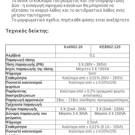
το ανοικτό κύκλωμα του ρεύματος και την υπερφόρτωση
Δύο - η εισαγωγή σφυγμού καναλιών θα μπορούσε να
εξετάσει το ενεργό λάθος και το αντιδραστικό λάθος ενός
μέτρου ταυτόχρονα
Το μορφωματικό σχέδιο, πηγή κάθε φάσης είναι ανεξάρτητο
Τεχνικός δείκτης:
Ke8902-20
KE8902-120
Ακρίβεια
0,1
Παραγωγή τάσης
Τάση παραγωγής (PN)
3 Χ (30V – 265V)
Ισχύς παραγωγής της τάσης
Μέγιστο 3 Χ 100VA
Ψήφισμα
5mV
Σταθερότητα
Καλύτερα από ± 0,01% (50V – 265V)
Ποσοστό κανονισμού
Καλύτερα από ± s 0,03%/150
φορτίων
Παράγοντας
Καλύτερα από ± 0,2% (γραμμικό φορτίο
διαστρεβλώσεων
αντίστασης)
Παραγωγή αρμονικών
2$ος – 21$ος ελεύθερος προγραμματίσημος
Τρέχουσα παραγωγή
Ρεύμα παραγωγής
3 Χ (1mA - 20A)
3 Χ (1mA - 120A)
Δύναμη παραγωγής του
Μέγιστο 3 Χ 30VA
Μέγιστο 3 Χ 150VA
ρεύματος
Ψήφισμα
0.5mA
Σταθερότητα
Καλύτερα από ± 0,01% (0.1A – 100A)
Ποσοστό κανονισμού
Καλύτερα από ± s 0,03%/150