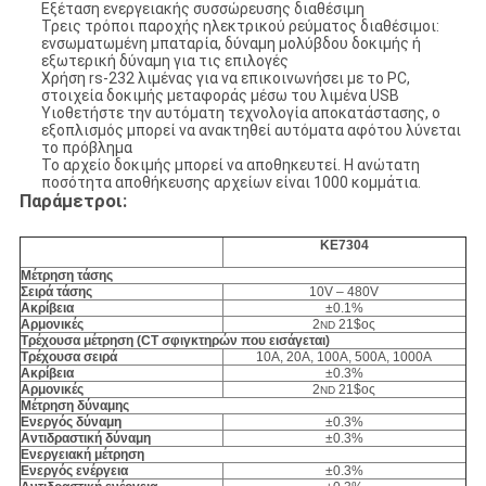
Εξέταση ενεργειακής συσσώρευσης διαθέσιμη
Τρεις τρόποι παροχής ηλεκτρικού ρεύματος διαθέσιμοι:
ενσωματωμένη μπαταρία, δύναμη μολύβδου δοκιμής ή
εξωτερική δύναμη για τις επιλογές
Χρήση rs-232 λιμένας για να επικοινωνήσει με το PC,
στοιχεία δοκιμής μεταφοράς μέσω του λιμένα USB
Υιοθετήστε την αυτόματη τεχνολογία αποκατάστασης, ο
εξοπλισμός μπορεί να ανακτηθεί αυτόματα αφότου λύνεται
το πρόβλημα
Το αρχείο δοκιμής μπορεί να αποθηκευτεί. Η ανώτατη
ποσότητα αποθήκευσης αρχείων είναι 1000 κομμάτια.
Παράμετροι:
KE7304
Μέτρηση τάσης
Σειρά τάσης
10V – 480V
Ακρίβεια
±0.1%
Αρμονικές
2
21$ος
ND
Τρέχουσα μέτρηση (CT σφιγκτηρών που εισάγεται)
Τρέχουσα σειρά
10A, 20A, 100A, 500A, 1000A
Ακρίβεια
±0.3%
Αρμονικές
2
21$ος
ND
Μέτρηση δύναμης
Ενεργός δύναμη
±0.3%
Αντιδραστική δύναμη
±0.3%
Ενεργειακή μέτρηση
Ενεργός ενέργεια
±0.3%