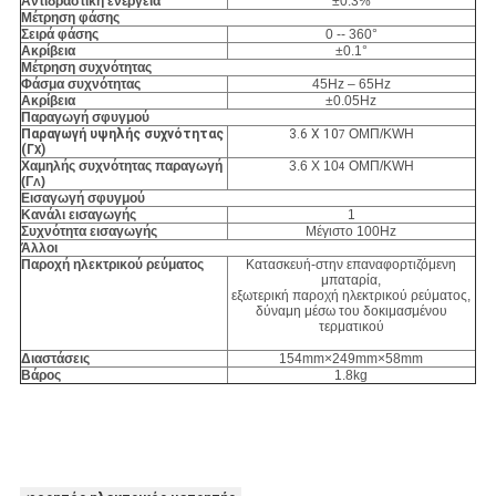
Αντιδραστική ενέργεια
±0.3%
Μέτρηση φάσης
Σειρά φάσης
0 -- 360°
Ακρίβεια
±0.1°
Μέτρηση συχνότητας
Φάσμα συχνότητας
45Hz – 65Hz
Ακρίβεια
±0.05Hz
Παραγωγή σφυγμού
Παραγωγή υψηλής συχνότητας
3.6 X 10
ΟΜΠ/KWH
7
(Γ
)
Χ
Χαμηλής συχνότητας παραγωγή
3.6 X 10
ΟΜΠ/KWH
4
(Γ
)
Λ
Εισαγωγή σφυγμού
Κανάλι εισαγωγής
1
Συχνότητα εισαγωγής
Μέγιστο 100Hz
Άλλοι
Παροχή ηλεκτρικού ρεύματος
Κατασκευή-στην επαναφορτιζόμενη
μπαταρία,
εξωτερική παροχή ηλεκτρικού ρεύματος,
δύναμη μέσω του δοκιμασμένου
τερματικού
Διαστάσεις
154mm×249mm×58mm
Βάρος
1.8kg