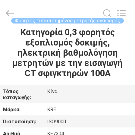
Guangzhou
Kingrise
Enterprises
Co.,
Ltd..
Φορητός τυποποιημένος μετρητής αναφοράς
All
Rights
Κατηγορία 0,3 φορητός
ΣΠΊΤΙ
Reserved.
εξοπλισμός δοκιμής,
ΠΡΟΪΌΝΤΑ
ηλεκτρική βαθμολόγηση
μετρητών με την εισαγωγή
ΠΕΡΊΠΟΥ
CT σφιγκτηρών 100A
ΕΜΕΊΣ
Τόπος
Κίνα
καταγωγής:
ΓΎΡΟΣ
ΕΡΓΟΣΤΑΣΊΩΝ
Μάρκα:
KRE
Πιστοποίηση:
ISO9000
ΠΟΙΟΤΙΚΌΣ
Αριθμό
KE7304