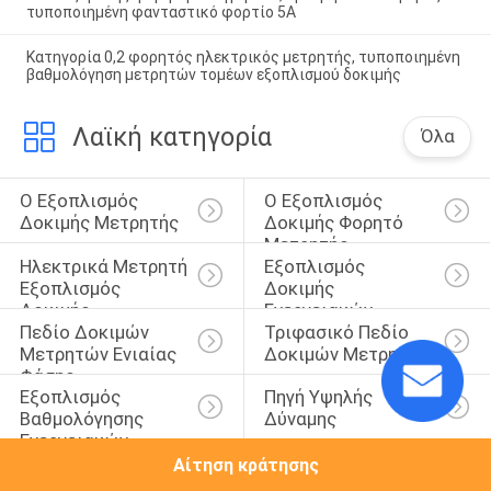
τυποποιημένη φανταστικό φορτίο 5A
Κατηγορία 0,2 φορητός ηλεκτρικός μετρητής, τυποποιημένη
βαθμολόγηση μετρητών τομέων εξοπλισμού δοκιμής
Λαϊκή κατηγορία
Όλα
Ο Εξοπλισμός 
Ο Εξοπλισμός 
Δοκιμής Μετρητής
Δοκιμής Φορητό 
Μετρητής
Ηλεκτρικά Μετρητή 
Εξοπλισμός 
Εξοπλισμός 
Δοκιμής 
Δοκιμής
Ενεργειακών 
Πεδίο Δοκιμών 
Τριφασικό Πεδίο 
Μετρητών
Μετρητών Ενιαίας 
Δοκιμών Μετρητών
Φάσης
Εξοπλισμός 
Πηγή Υψηλής 
Βαθμολόγησης 
Δύναμης
Ενεργειακών 
Μετρητών
Αίτηση κράτησης