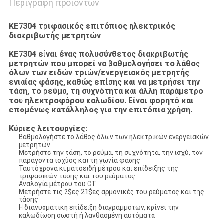
Περιγραφή προϊόντων
KE7304 τριφασικός επιτόπιος ηλεκτρικός
διακριβωτής μετρητών
KE7304 είναι ένας πολυσύνθετος διακριβωτής
μετρητών που μπορεί να βαθμολογήσει το λάθος
όλων των ειδών τριών/ενεργειακός μετρητής
ενιαίας φάσης, καθώς επίσης και να μετρήσει την
τάση, το ρεύμα, τη συχνότητα και άλλη παράμετρο
του ηλεκτροφόρου καλωδίου. Είναι φορητό και
επομένως κατάλληλος για την επιτόπια χρήση.
Κύριες λειτουργίες:
Βαθμολογήστε το λάθος όλων των ηλεκτρικών ενεργειακών
μετρητών
Μετρήστε την τάση, το ρεύμα, τη συχνότητα, την ισχύ, τον
παράγοντα ισχύος και τη γωνία φάσης
Ταυτόχρονα κυματοειδή μέτρου και επίδειξης της
τριφασικών τάσης και του ρεύματος
Αναλογία μέτρου του CT
Μετρήστε τις 2$ες 21$ες αρμονικές του ρεύματος και της
τάσης
Η διανυσματική επίδειξη διαγραμμάτων, κρίνει την
καλωδίωση σωστή ή λανθασμένη αυτόματα