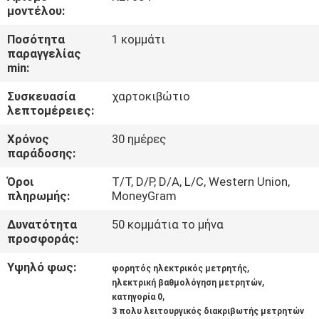
ΈΛΕΓΧΟΣ
μοντέλου:
Ποσότητα
1 κομμάτι
ΜΑΣ
παραγγελίας
min:
ΕΛΆΤΕ
Συσκευασία
χαρτοκιβώτιο
ΣΕ
λεπτομέρειες:
ΕΠΑΦΉ
Χρόνος
30 ημέρες
ΜΕ
παράδοσης:
Όροι
T/T, D/P, D/A, L/C, Western Union,
ΖΗΤΉΣΤΕ
πληρωμής:
MoneyGram
ΈΝΑ
Δυνατότητα
50 κομμάτια το μήνα
προσφοράς:
ΑΠΌΣΠΑΣΜΑ
Υψηλό φως:
,
φορητός ηλεκτρικός μετρητής
,
ηλεκτρική βαθμολόγηση μετρητών
SITEMAP
,
κατηγορία 0
3 πολυ λειτουργικός διακριβωτής μετρητών