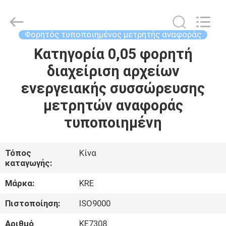
Guangzhou
Kingrise
Enterprises
Co.,
Ltd..
Φορητός τυποποιημένος μετρητής αναφοράς
All
Rights
Κατηγορία 0,05 φορητή
ΣΠΊΤΙ
Reserved.
διαχείριση αρχείων
ΠΡΟΪΌΝΤΑ
ενεργειακής συσσώρευσης
μετρητών αναφοράς
ΠΕΡΊΠΟΥ
τυποποιημένη
ΕΜΕΊΣ
Τόπος
Κίνα
καταγωγής:
ΓΎΡΟΣ
ΕΡΓΟΣΤΑΣΊΩΝ
Μάρκα:
KRE
Πιστοποίηση:
ISO9000
ΠΟΙΟΤΙΚΌΣ
Αριθμό
KE7308