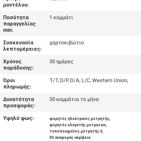
ΈΛΕΓΧΟΣ
μοντέλου:
Ποσότητα
1 κομμάτι
ΜΑΣ
παραγγελίας
min:
ΕΛΆΤΕ
Συσκευασία
χαρτοκιβώτιο
ΣΕ
λεπτομέρειες:
ΕΠΑΦΉ
Χρόνος
30 ημέρες
ΜΕ
παράδοσης:
Όροι
T/T, D/P, D/A, L/C, Western Union,
ΖΗΤΉΣΤΕ
πληρωμής:
ΈΝΑ
Δυνατότητα
50 κομμάτια το μήνα
προσφοράς:
ΑΠΌΣΠΑΣΜΑ
Υψηλό φως:
,
φορητός ηλεκτρικός μετρητής
,
φορητός ελεγκτής μετρητών
SITEMAP
,
τυποποιημένος μετρητής 0
05 αναφοράς ακρίβεια