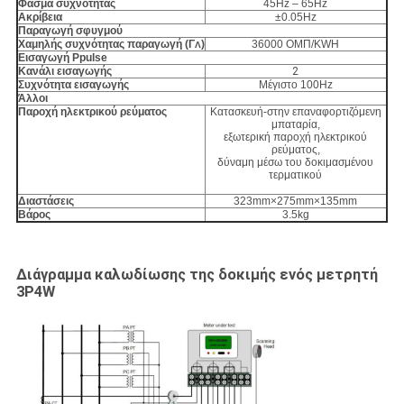
Φάσμα συχνότητας
45Hz – 65Hz
Ακρίβεια
±0.05Hz
Παραγωγή σφυγμού
Χαμηλής συχνότητας παραγωγή (Γ
)
36000 ΟΜΠ/KWH
Λ
Εισαγωγή Ppulse
Κανάλι εισαγωγής
2
Συχνότητα εισαγωγής
Μέγιστο 100Hz
Άλλοι
Παροχή ηλεκτρικού ρεύματος
Κατασκευή-στην επαναφορτιζόμενη
μπαταρία,
εξωτερική παροχή ηλεκτρικού
ρεύματος,
δύναμη μέσω του δοκιμασμένου
τερματικού
Διαστάσεις
323mm×275mm×135mm
Βάρος
3.5kg
Διάγραμμα καλωδίωσης της δοκιμής ενός μετρητή
3P4W